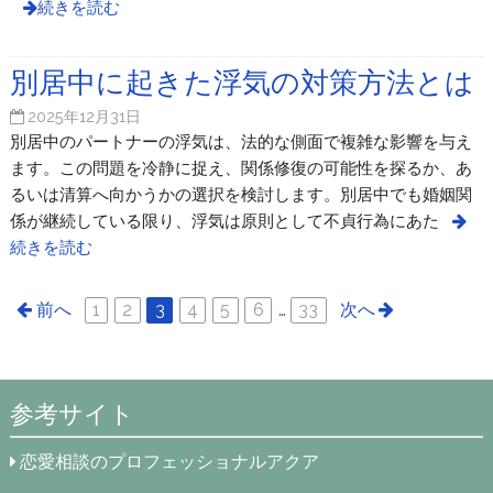
続きを読む
別居中に起きた浮気の対策方法とは
2025年12月31日
別居中のパートナーの浮気は、法的な側面で複雑な影響を与え
ます。この問題を冷静に捉え、関係修復の可能性を探るか、あ
るいは清算へ向かうかの選択を検討します。別居中でも婚姻関
係が継続している限り、浮気は原則として不貞行為にあた
続きを読む
前へ
1
2
3
4
5
6
…
33
次へ
参考サイト
恋愛相談のプロフェッショナルアクア